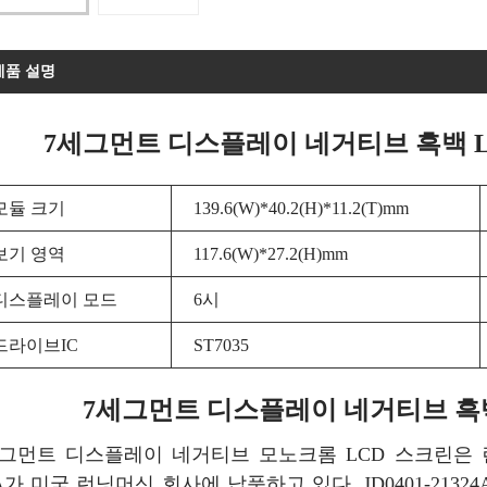
제품 설명
7세그먼트 디스플레이 네거티브 흑백 L
모듈 크기
139.6(W)*40.2(H)*11.2(T)mm
보기 영역
117.6(W)*27.2(H)mm
디스플레이 모드
6시
드라이브IC
ST7035
7세그먼트 디스플레이 네거티브 흑백
세그먼트 디스플레이 네거티브 모노크롬 LCD 스크린은
A가 미국 런닝머신 회사에 납품하고 있다. JD0401-21324A