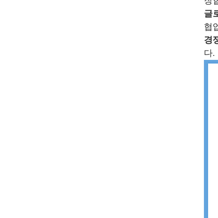
장
글로
협
경쟁
다.