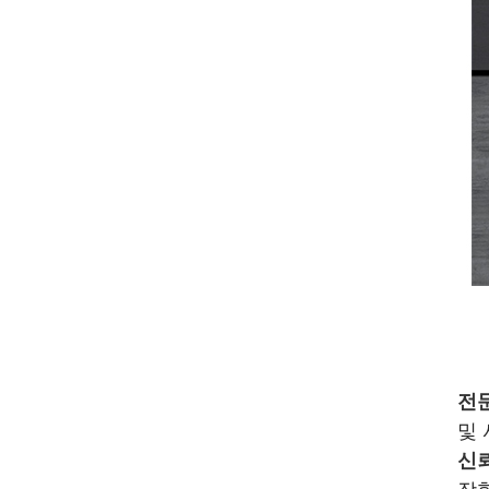
전
및
신뢰