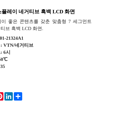
플레이 네거티브 흑백 LCD 화면
이 좋은 콘텐츠를 갖춘 맞춤형 7 세그먼트
브 흑백 LCD 화면.
1-21324A1
 VTN/네거티브
 6시
50℃
35
tsApp
Pinterest
LinkedIn
Share