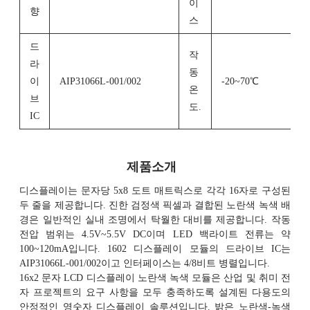
이
향
스
드
작
라
동
이
AIP31066L-001/002
-20~70℃
온
브
도.
IC
제품소개
디스플레이는 문자당 5x8 도트 매트릭스로 각각 16자로 구성된
두 줄을 제공합니다. 진한 검정색 픽셀과 결합된 노란색 녹색 배
경은 일반적인 실내 조명에서 탁월한 대비를 제공합니다. 작동
전압 범위는 4.5V~5.5V DC이며 LED 백라이트 전류는 약
100~120mA입니다. 1602 디스플레이 모듈의 드라이브 IC는
AIP31066L-001/002이고 인터페이스는 4/8비트 병렬입니다.
16x2 문자 LCD 디스플레이 노란색 녹색 모듈은 산업 및 취미 전
자 프로젝트의 요구 사항을 모두 충족하도록 설계된 다용도의
안정적인 영숫자 디스플레이 솔루션입니다. 밝은 노란색-녹색