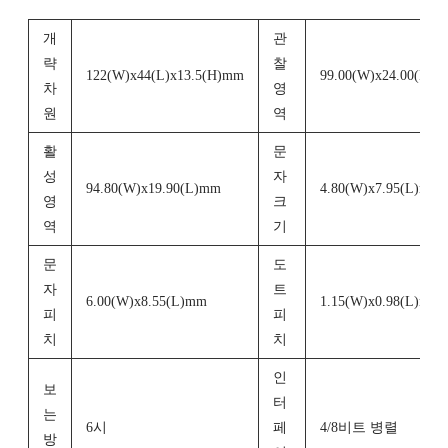
개
관
략
찰
122(W)x44(L)x13.5(H)mm
99.00(W)x24.00(L)
차
영
원
역
활
문
성
자
94.80(W)x19.90(L)mm
4.80(W)x7.95(L)mm
영
크
역
기
문
도
자
트
6.00(W)x8.55(L)mm
1.15(W)x0.98(L)mm
피
피
치
치
인
보
터
는
6시
페
4/8비트 병렬
방