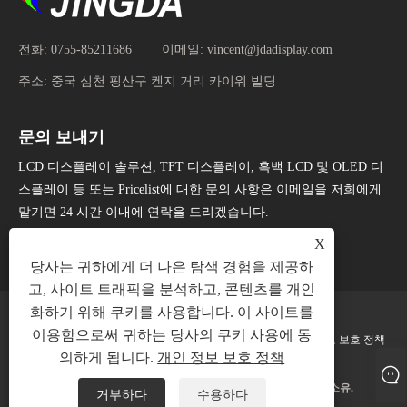
전화:
0755-85211686
이메일:
vincent@jdadisplay.com
주소:
중국 심천 핑산구 켄지 거리 카이워 빌딩
문의 보내기
LCD 디스플레이 솔루션, TFT 디스플레이, 흑백 LCD 및 OLED 디
스플레이 등 또는 Pricelist에 대한 문의 사항은 이메일을 저희에게
맡기면 24 시간 이내에 연락을 드리겠습니다.
X
지금 문의
당사는 귀하에게 더 나은 탐색 경험을 제공하
고, 사이트 트래픽을 분석하고, 콘텐츠를 개인
화하기 위해 쿠키를 사용합니다. 이 사이트를
이용함으로써 귀하는 당사의 쿠키 사용에 동
Links
Sitemap
RSS
XML
개인 정보 보호 정책
의하게 됩니다.
개인 정보 보호 정책
저작권 © 2025 심천 징다 디스플레이 기술 유한 회사 판권 소유.
거부하다
수용하다